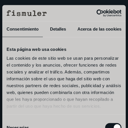
Consentimiento
Detalles
Acerca de las cookies
Esta página web usa cookies
Las cookies de este sitio web se usan para personalizar
el contenido y los anuncios, ofrecer funciones de redes
m
a
d
r
i
d
sociales y analizar el tráfico. Además, compartimos
información sobre el uso que haga del sitio web con
nuestros partners de redes sociales, publicidad y análisis
b
a
r
c
e
l
o
n
a
web, quienes pueden combinarla con otra información
que les haya proporcionado o que hayan recopilado a
partir del uso que haya hecho de sus servicios.
s
e
v
i
l
l
a
(
p
r
ó
x
i
m
a
m
e
n
t
e
)
Selección
Necesarias