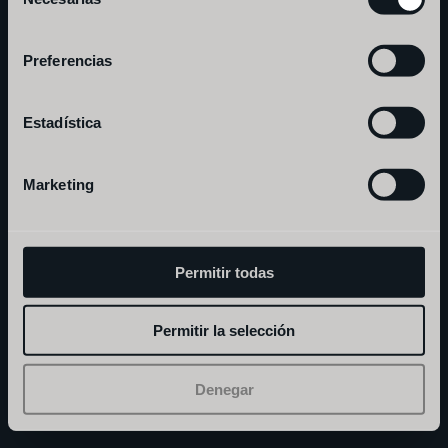
de
l
i
s
b
o
a
consentimiento
Preferencias
a
n
d
o
r
r
a
Estadística
Marketing
Permitir todas
aviso legal
privacidad
©fismuler. todos los derechos reservados.
Permitir la selección
Denegar