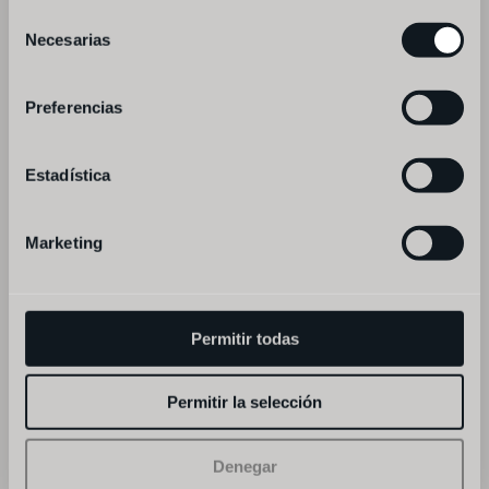
Selección
Necesarias
de
moltes gràcies per la teva reserva,
consentimiento
en breu et faran arribar un missatge de 
Preferencias
confirmació
Estadística
Marketing
Permitir todas
Permitir la selección
Denegar