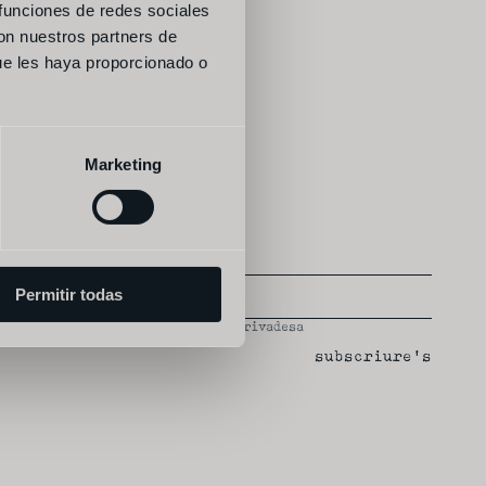
 funciones de redes sociales
con nuestros partners de
ue les haya proporcionado o
Marketing
Permitir todas
 i condicions
 i la 
política de privadesa
subscriure's