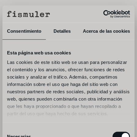
menú
reservar
Consentimiento
Detalles
Acerca de las cookies
Esta página web usa cookies
Las cookies de este sitio web se usan para personalizar
el contenido y los anuncios, ofrecer funciones de redes
sociales y analizar el tráfico. Además, compartimos
información sobre el uso que haga del sitio web con
nuestros partners de redes sociales, publicidad y análisis
web, quienes pueden combinarla con otra información
accepto els 
termes i condicions
 i la 
política de 
privadesa
que les haya proporcionado o que hayan recopilado a
subscriure'm al butlletí de notícies
partir del uso que haya hecho de sus servicios.
enviar missatge
Selección
Necesarias