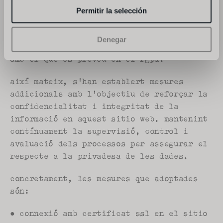
la naturalesa de les dades emmagatzemades 
Permitir la selección
i els riscos als quals estan exposats, ja 
provinguin de l'acció humana o del mitjà 
Denegar
físic o natural. tot això de conformitat 
amb el que es preveu en el rgpd.
així mateix, s'han establert mesures 
addicionals amb l'objectiu de reforçar la 
confidencialitat i integritat de la 
informació en aquest sitio web. mantenint 
contínuament la supervisió, control i 
avaluació dels processos per assegurar el 
respecte a la privadesa de les dades.
concretament, les mesures que adoptades 
són:
● connexió amb certificat ssl en el sitio 