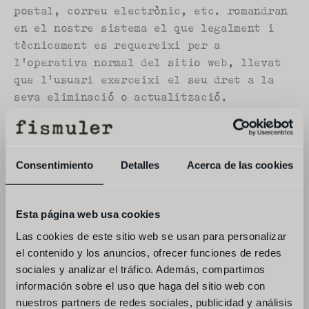
postal, correu electrònic, etc. romandran 
en el nostre sistema el que legalment i 
tècnicament es requereixi per a 
l'operativa normal del sitio web, llevat 
que l'usuari exerceixi el seu dret a la 
seva eliminació o actualització.
normativa d'aplicació
Consentimiento
Detalles
Acerca de las cookies
des del 25 de maig de 2018, el sitio web 
es regeix pel reglament general sobre 
protecció de dades (rgpd) de la unió 
Esta página web usa cookies
europea.
Las cookies de este sitio web se usan para personalizar
https://www.boe.es/doue/2016/119/l00001-
el contenido y los anuncios, ofrecer funciones de redes
sociales y analizar el tráfico. Además, compartimos
00088.pdf
información sobre el uso que haga del sitio web con
des del 6 de desembre de 2018, és 
nuestros partners de redes sociales, publicidad y análisis