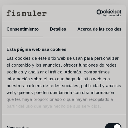
menu
book
Consentimiento
Detalles
Acerca de las cookies
subscribe to our newsletter and find out 
about the latest news and updates from 
Esta página web usa cookies
familia la ancha
Las cookies de este sitio web se usan para personalizar
el contenido y los anuncios, ofrecer funciones de redes
sociales y analizar el tráfico. Además, compartimos
información sobre el uso que haga del sitio web con
nuestros partners de redes sociales, publicidad y análisis
web, quienes pueden combinarla con otra información
que les haya proporcionado o que hayan recopilado a
partir del uso que haya hecho de sus servicios.
Selección
i accept the 
terms and conditions
 and the 
privacy policy
Necesarias