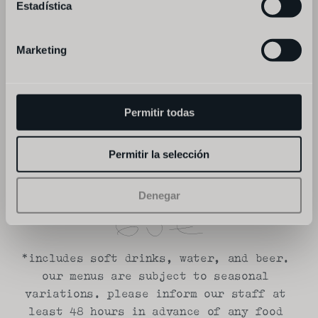
Estadística
cheesecake
--
Marketing
fismuler winery
piedra, rueda, verdejo
Permitir todas
arrocal, ribera del duero, tempranillo
Permitir la selección
--
Denegar
*includes soft drinks, water, and beer. 
our menus are subject to seasonal 
variations. please inform our staff at 
least 48 hours in advance of any food 