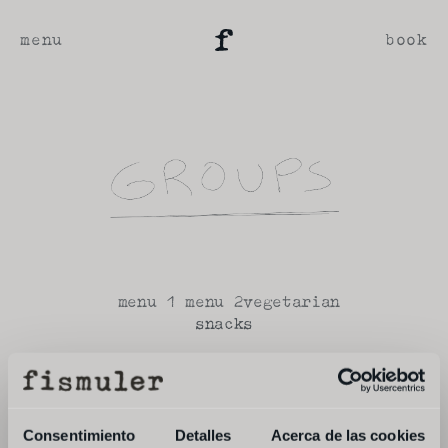
menu
book
 menu 1
 menu 2
vegetarian
snacks
scallops, kimchi mayo, kale (each)
brava pig's ear sandwich
Consentimiento
Detalles
Acerca de las cookies