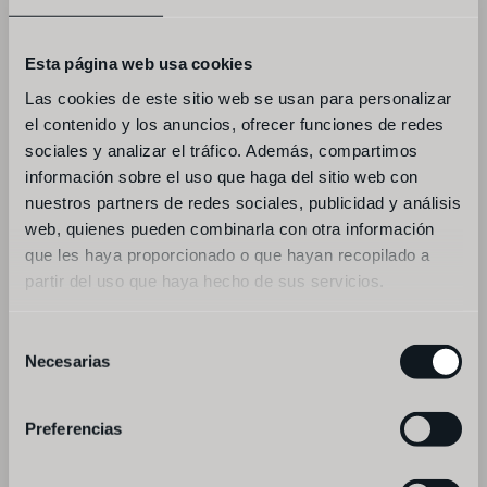
dressed baby gem lettuce from our garden, 
24-month aged comté
Esta página web usa cookies
--
Las cookies de este sitio web se usan para personalizar
el contenido y los anuncios, ofrecer funciones de redes
starters to share
sociales y analizar el tráfico. Además, compartimos
información sobre el uso que haga del sitio web con
sea bream, almond, red grape
nuestros partners de redes sociales, publicidad y análisis
web, quienes pueden combinarla con otra información
thai kalamansi curry, braised carrot, 
que les haya proporcionado o que hayan recopilado a
grapefruit
partir del uso que haya hecho de sus servicios.
--
Selección
main courses
Necesarias
de
consentimiento
grilled sea bass, homemade kimchi cabbage
Preferencias
san román escalope