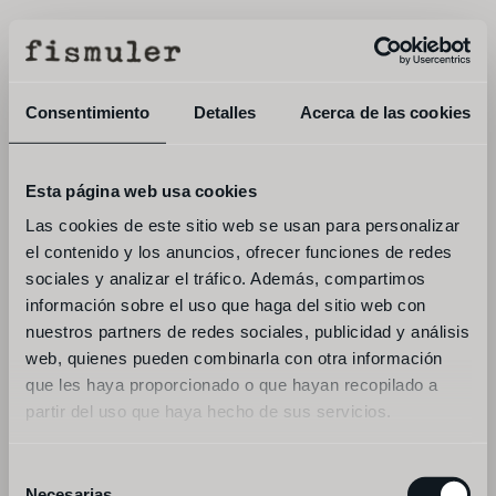
menu
reservar
Consentimiento
Detalles
Acerca de las cookies
Esta página web usa cookies
Las cookies de este sitio web se usan para personalizar
el contenido y los anuncios, ofrecer funciones de redes
sociales y analizar el tráfico. Además, compartimos
información sobre el uso que haga del sitio web con
nuestros partners de redes sociales, publicidad y análisis
web, quienes pueden combinarla con otra información
aceito os 
termos e condições
 e a 
política de privacidade
inscrever-me na newsletter
que les haya proporcionado o que hayan recopilado a
enviar mensagem
partir del uso que haya hecho de sus servicios.
Selección
Necesarias