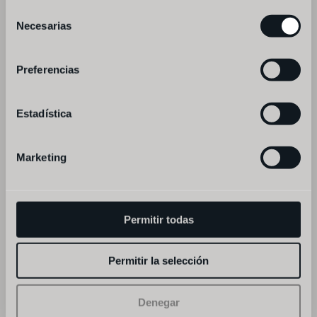
Selección
Necesarias
de
muito obrigado pela sua reserva,
consentimiento
em breve enviar-lhe-ão uma mensagem de 
Preferencias
confirmação
Estadística
Marketing
Permitir todas
Permitir la selección
Denegar