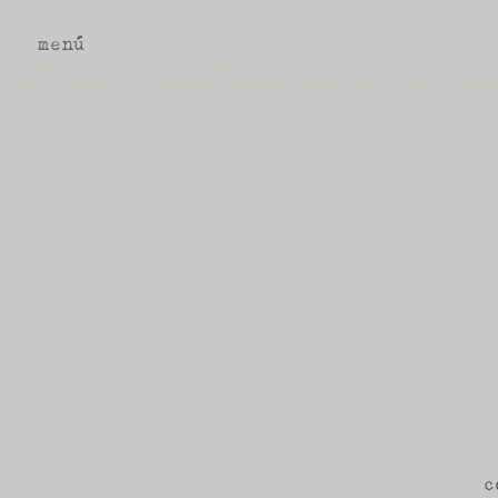
menú
c