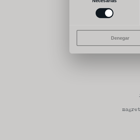
Necesarias
de
consentimiento
Denegar
magre