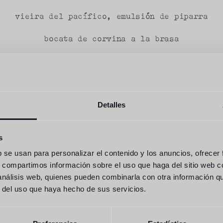
vieira del pacífico, emulsión de piparra
bocata de corvina a la brasa
bocata de oreja brava
--
 de shiso crujiente, kokotxa de bacalao escabe
Detalles
ensalada de tomate extra dulce de granada
s
burrata, bresaola, melocotón a la brasa
b se usan para personalizar el contenido y los anuncios, ofrecer
s, compartimos información sobre el uso que haga del sitio web 
dorada semicurada, almendra, uva tinta
 análisis web, quienes pueden combinarla con otra información q
r del uso que haya hecho de sus servicios.
--
e atùn de almadraba, naranja sanguina, tamaril