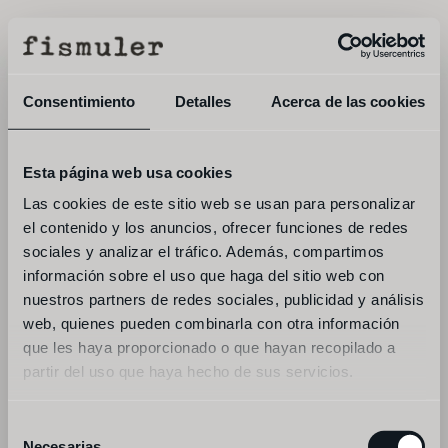
menú
reservar
Consentimiento
Detalles
Acerca de las cookies
suscríbete a nuestra newsletter y 
Esta página web usa cookies
entérate de las ultimas noticias y 
Las cookies de este sitio web se usan para personalizar
novedades del grupo famlia la ancha
el contenido y los anuncios, ofrecer funciones de redes
sociales y analizar el tráfico. Además, compartimos
información sobre el uso que haga del sitio web con
nuestros partners de redes sociales, publicidad y análisis
web, quienes pueden combinarla con otra información
que les haya proporcionado o que hayan recopilado a
partir del uso que haya hecho de sus servicios.
Selección
Necesarias