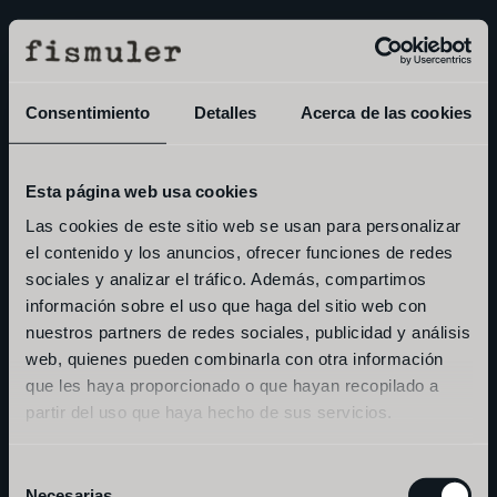
menu
book
Consentimiento
Detalles
Acerca de las cookies
Esta página web usa cookies
Las cookies de este sitio web se usan para personalizar
el contenido y los anuncios, ofrecer funciones de redes
sociales y analizar el tráfico. Además, compartimos
información sobre el uso que haga del sitio web con
nuestros partners de redes sociales, publicidad y análisis
web, quienes pueden combinarla con otra información
que les haya proporcionado o que hayan recopilado a
partir del uso que haya hecho de sus servicios.
v
e
r
b
.
r
e
l
a
x
-
f
e
e
l
p
l
e
a
s
a
n
t
p
e
a
c
e
Selección
Necesarias