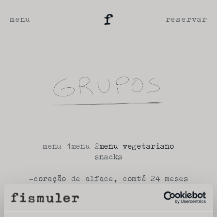
menu
reservar
menu 1
menu 2
menu vegetariano
snacks
-coração de alface, comté 24 meses
-couve chinesa assada, miso, alho negro, 
lúcia-lima