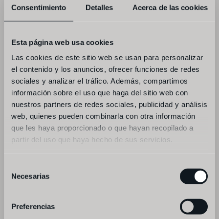
Consentimiento
Detalles
Acerca de las cookies
--
entradas para partilhar
Esta página web usa cookies
Las cookies de este sitio web se usan para personalizar
-ceviche de curgete, beterraba
el contenido y los anuncios, ofrecer funciones de redes
sociales y analizar el tráfico. Además, compartimos
-burrata, dióspiro na brasa
información sobre el uso que haga del sitio web con
nuestros partners de redes sociales, publicidad y análisis
--
web, quienes pueden combinarla con otra información
pratos principais
que les haya proporcionado o que hayan recopilado a
partir del uso que haya hecho de sus servicios.
-cenouras braseadas, caril de kalamansi, 
toranja
Selección
Necesarias
de
-arroz de legumes
consentimiento
--
Preferencias