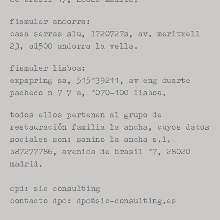
de brasil 17, 28020 madrid.
fismuler andorra:
casa serras slu, l720727s, av. meritxell 
23, ad500 andorra la vella.
fismuler lisboa:
expspring sa, 515139211, av eng duarte 
pacheco n 7 7 a, 1070-100 lisboa.
todos ellos pertenen al grupo de 
restauración familia la ancha, cuyos datos 
sociales son: sanino la ancha s.l. 
b87277786, avenida de brasil 17, 28020 
madrid.
dpd: sic consulting
contacto dpd: dpd@sic-consulting.es