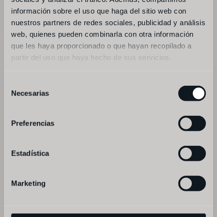
disponibilidad y continuidad permanente 
información sobre el uso que haga del sitio web con
del servicio web debido a interrupciones, 
nuestros partners de redes sociales, publicidad y análisis
fallos etc..
web, quienes pueden combinarla con otra información
que les haya proporcionado o que hayan recopilado a
-------------------------------
partir del uso que haya hecho de sus servicios.
Selección
información básica sobre 
Necesarias
de
protección de datos de carácter 
consentimiento
personal
Preferencias
en cumplimiento del reglamento general de 
protección de datos de carácter personal, 
Estadística
se informa al interesado de lo siguiente:
Marketing
1. responsable del tratamiento
fismuler barcelona: