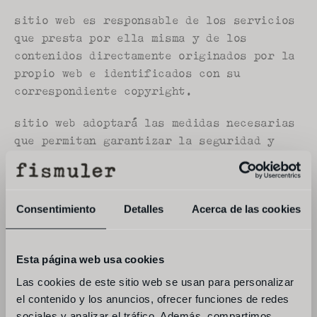
sitio web es responsable de los servicios 
que presta por ella misma y de los 
contenidos directamente originados por la 
propio web e identificados con su 
correspondiente copyright.
sitio web adoptará las medidas necesarias 
que permitan garantizar la seguridad y 
privacidad en la comunicaciones.
sitio web se reserva el derecho a 
suspender temporalmente la prestación del 
Consentimiento
Detalles
Acerca de las cookies
servicio sin previo aviso al usuario, 
siempre y cuando sea necesario para 
Esta página web usa cookies
efectuar operaciones de mantenimiento, 
actualización o mejora del servicio.
Las cookies de este sitio web se usan para personalizar
el contenido y los anuncios, ofrecer funciones de redes
sitio web no puede asegurar la 
sociales y analizar el tráfico. Además, compartimos