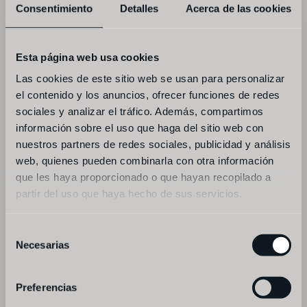
Consentimiento
Detalles
Acerca de las cookies
entrante a elegir
-dorada semicurada, almendra, uva tinta  
Esta página web usa cookies
-burrata, mole verde, bimis fritos 
Las cookies de este sitio web se usan para personalizar
el contenido y los anuncios, ofrecer funciones de redes
-zanahorias braseadas, curry de kalamansi, 
sociales y analizar el tráfico. Además, compartimos
pomelo  
información sobre el uso que haga del sitio web con
nuestros partners de redes sociales, publicidad y análisis
-col asada, miso, ajo negro, hierba luisa
web, quienes pueden combinarla con otra información
que les haya proporcionado o que hayan recopilado a
--
partir del uso que haya hecho de sus servicios.
principal a elegir
Selección
-escalope san román, huevo y trufa  
Necesarias
de
consentimiento
-corvina a la parrilla, col, kimchi 
Preferencias
casero  