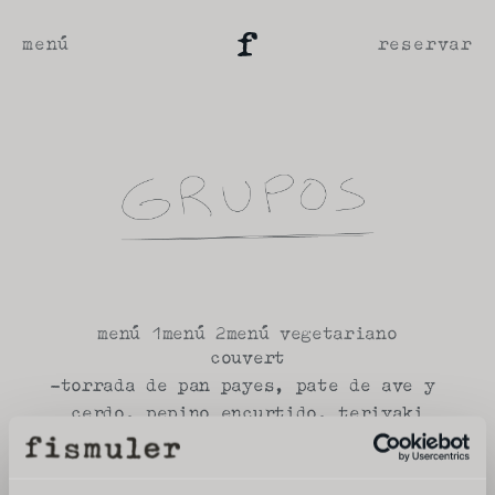
menú
reservar
menú 1
menú 2
menú vegetariano
couvert
-torrada de pan payes, pate de ave y 
cerdo, pepino encurtido, teriyaki
--