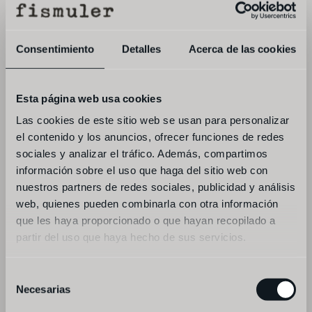
-- 
Consentimiento
Detalles
Acerca de las cookies
entrantes al centro
-ceviche de calabacín, remolacha
Esta página web usa cookies
-burrata, kaki a la brasa
Las cookies de este sitio web se usan para personalizar
el contenido y los anuncios, ofrecer funciones de redes
--
sociales y analizar el tráfico. Además, compartimos
información sobre el uso que haga del sitio web con
principales
nuestros partners de redes sociales, publicidad y análisis
web, quienes pueden combinarla con otra información
-zanahorias braseadas, curry de kalamansi,  
que les haya proporcionado o que hayan recopilado a
pomelo
partir del uso que haya hecho de sus servicios.
-arroz con verduras
Selección
Necesarias
-- 
de
consentimiento