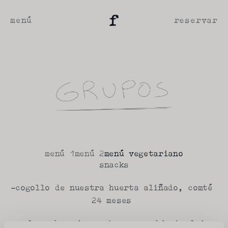
menú
reservar
menú 1
menú 2
menú vegetariano
snacks
-cogollo de nuestra huerta aliñado, comté 
24 meses 
-col asada, miso, ajo negro, hierba luisa